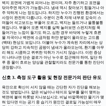
벽지 표면에 가볍게 피어나는 편이며, 자주 환기하고 표면을
닦아주면 제거가 가능합니다. 냄새 역시 찾아보기 힘들거나 아
주 약하게 나는 정도입니다. 하지만 누수가 진행된 환경에서는
사정이 완전히 다릅니다. 수분이 건축 자재 내부로 깊숙이 스
며들어 석고보드는 부풀어 오르고, 벽지는 들뜨거나 울퉁불퉁
해집니다. 부풀어 오른 벽지를 살짝 눌러보면 스펀지처럼 푹
들어가는 느낌이 들기도 하고, 심한 경우 바닥에 누렇게 흐른
물 자국이나 벽면에 소금처럼 하얀 분말이 올라오는 고드름
(백태) 현상도 보입니다. 더불어 누수가 계속된 자리에서는 상
당히 강하고 지속적인 곰팡이 냄새가 올라오는데, 환기를 아무
리 해도 시큼하고 퀴퀴한 악취가 가시지 않습니다. 이런 증상
이 나타나면 단순 결로가 아닌 누수로 접근해야 하며, 일단 하
루 중 물이 흐르는 양상을 관찰할지라도 전문가를 통한 진단이
권장됩니다.
신호 3. 측정 도구 활용 및 현장 전문가의 판단 유도
육안으로 확신이 서지 않을 때는 간단한 자가 진단을 해보는
것도 방법입니다. 얇은 비닐이나 테이프 일부를 물이 맺히는
벽면에 붙여 하룻밤 지나보십시오. 비닐 바깥쪽에만 물기가 맺
혀 있다면 이는 공기 중 습기가 원인인 결로일 가능성이 매우