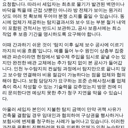
요청합니다. 따라서 세입자는 최초로 물기가 발견된 벽면이나
바닥을 찍을 때 근접 샷뿐만 아니라 방 전체가 보이는 원거리
샷도 여러 컷 확보해 두어야 분쟁 소지를 줄일 수 있습니다. 동
시에 업체가 제공하는 탐지결과서와 보수 또는 부분 철거 내역
이 포함된 견적서는 반드시 보관하고, 공사 보증서에는 최소
작업 후 보증 기간을 명시하도록 요구해야 합니다.
이때 간과하기 쉬운 것이 ‘탐지 이후 실제 보수 공사에 이르기
까지의 비용 흐름’입니다. 예를 들어 누수 원인이 상층부 집중
배관 파손이라면 현장에서 발수제 주입을 임시로 끝낼 수는 있
지만 완전한 배관 교체에는 추가 탐지 없이 본 공사가 들어갑
니다. 인천 누수탐지의 컨설팅 과정에서 탐지만으로 끝나지 않
고 보수랑 연결해야 비용 절감이 가능하다는 점을 업체와 협의
해야 합니다. 보험 담당자가 요구하는 표준 손해사정서를 업체
측이 즉시 작성할 수 있는 기술력을 갖추었는지 방문 전에 미
리 문의한다면 예상치 못한 추가 청구 지연을 막을 수 있습니
다.
아울러 세입자 본인이 지불한 탐지 금액이 만약 귀책 사유가
건축물 결함일 경우 임대인과 협의하여 구상권을 행사하거나
보험사에 변제를 청구하는 사례가 늘어나고 있습니다. 이러한
과정을 원활히 진행하려면 처음 의뢰한 업체가 인천 누수탐지