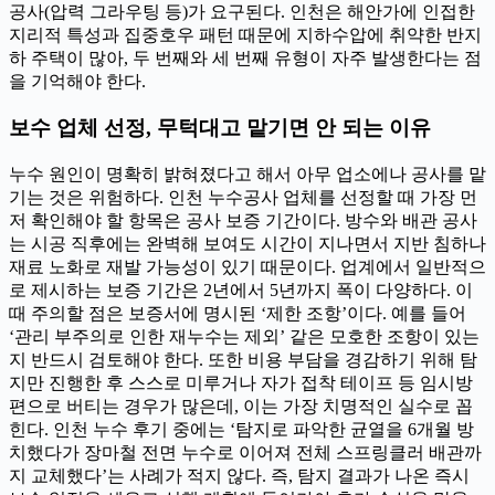
공사(압력 그라우팅 등)가 요구된다. 인천은 해안가에 인접한
지리적 특성과 집중호우 패턴 때문에 지하수압에 취약한 반지
하 주택이 많아, 두 번째와 세 번째 유형이 자주 발생한다는 점
을 기억해야 한다.
보수 업체 선정, 무턱대고 맡기면 안 되는 이유
누수 원인이 명확히 밝혀졌다고 해서 아무 업소에나 공사를 맡
기는 것은 위험하다. 인천 누수공사 업체를 선정할 때 가장 먼
저 확인해야 할 항목은 공사 보증 기간이다. 방수와 배관 공사
는 시공 직후에는 완벽해 보여도 시간이 지나면서 지반 침하나
재료 노화로 재발 가능성이 있기 때문이다. 업계에서 일반적으
로 제시하는 보증 기간은 2년에서 5년까지 폭이 다양하다. 이
때 주의할 점은 보증서에 명시된 ‘제한 조항’이다. 예를 들어
‘관리 부주의로 인한 재누수는 제외’ 같은 모호한 조항이 있는
지 반드시 검토해야 한다. 또한 비용 부담을 경감하기 위해 탐
지만 진행한 후 스스로 미루거나 자가 접착 테이프 등 임시방
편으로 버티는 경우가 많은데, 이는 가장 치명적인 실수로 꼽
힌다. 인천 누수 후기 중에는 ‘탐지로 파악한 균열을 6개월 방
치했다가 장마철 전면 누수로 이어져 전체 스프링클러 배관까
지 교체했다’는 사례가 적지 않다. 즉, 탐지 결과가 나온 즉시