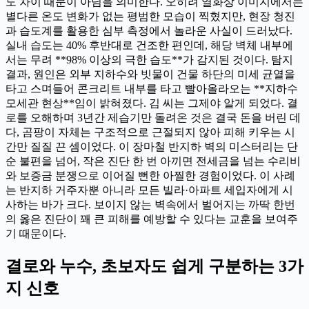
도 차이 때문이 아님을 의미한다. 오히려 열화상 이미지에서는
별다른 온도 변화가 없는 평범한 모습이 찍혔지만, 현장 청진
과 습도계를 활용한 심부 측정에서 놀라운 사실이 드러났다.
실내 습도는 40% 후반대로 건조한 편인데, 해당 벽체 내부에
서는 무려 **98% 이상의 극한 습도**가 감지된 것이다. 탐지
결과, 원인은 외부 지하수와 빗물이 건물 하단의 미세 균열을
타고 스며들어 콘크리트 내부를 타고 빨아올라오는 **지하수
모세관 현상**임이 밝혀졌다. 김 씨는 그제야 알게 되었다. 결
로를 오해하며 3년간 제습기만 돌려온 것은 결국 돈을 버린 데
다, 곰팡이 자체는 구조적으로 근절되지 않아 피해 키우는 시
간만 질질 끈 셈이었다. 이 장마철 반지하 벽의 미스터리는 단
순 불편을 넘어, 작은 진단 한 번 아끼면 전세금을 넘는 수리비
와 보증금 분쟁으로 이어질 뻔한 아찔한 경험이었다. 이 사례
는 반지하 거주자뿐 아니라 모든 빌라·아파트 세입자에게 시
사하는 바가 크다. 보이지 않는 벽속에서 벌어지는 까딱 한번
의 옳은 진단이 꽤 큰 피해를 예방할 수 있다는 교훈을 보여주
기 때문이다.
결로와 누수, 초보자도 쉽게 구분하는 3가
지 신호