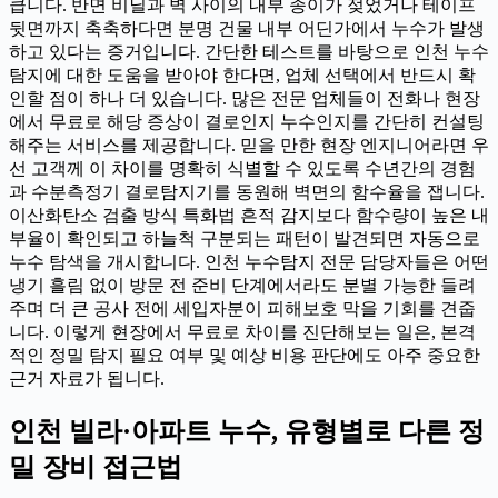
큽니다. 반면 비닐과 벽 사이의 내부 종이가 젖었거나 테이프
뒷면까지 축축하다면 분명 건물 내부 어딘가에서 누수가 발생
하고 있다는 증거입니다. 간단한 테스트를 바탕으로 인천 누수
탐지에 대한 도움을 받아야 한다면, 업체 선택에서 반드시 확
인할 점이 하나 더 있습니다. 많은 전문 업체들이 전화나 현장
에서 무료로 해당 증상이 결로인지 누수인지를 간단히 컨설팅
해주는 서비스를 제공합니다. 믿을 만한 현장 엔지니어라면 우
선 고객께 이 차이를 명확히 식별할 수 있도록 수년간의 경험
과 수분측정기 결로탐지기를 동원해 벽면의 함수율을 잽니다.
이산화탄소 검출 방식 특화법 흔적 감지보다 함수량이 높은 내
부율이 확인되고 하늘척 구분되는 패턴이 발견되면 자동으로
누수 탐색을 개시합니다. 인천 누수탐지 전문 담당자들은 어떤
냉기 흘림 없이 방문 전 준비 단계에서라도 분별 가능한 들려
주며 더 큰 공사 전에 세입자분이 피해보호 막을 기회를 견줍
니다. 이렇게 현장에서 무료로 차이를 진단해보는 일은, 본격
적인 정밀 탐지 필요 여부 및 예상 비용 판단에도 아주 중요한
근거 자료가 됩니다.
인천 빌라·아파트 누수, 유형별로 다른 정
밀 장비 접근법