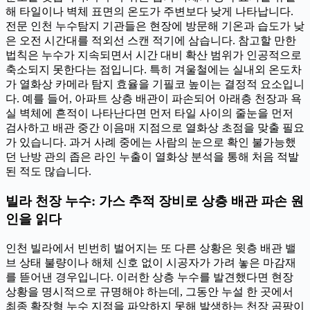
해 타일이나 벽체 표면의 온도가 주변보다 낮게 나타납니다.
전문 인천 누수탐지 기관들은 현장에 방문해 기온과 습도가 낮
은 오전 시간대를 적외선 스캔 적기에 삼습니다. 참고할 만한
법칙은 누수가 지속되면서 시간 대비 확산 범위가 인공적으로
축소되지 못한다는 점입니다. 특히 겨울철에는 실내외 온도차
가 열화상 카메라 탐지 효율을 기필코 높이는 결정적 요소입니
다. 예를 들어, 아파트 상층 배관이 파손되어 아래층 천장과 욕
실 벽체에 흔적이 나타난다면 먼저 타일 사이의 줄눈을 먼저
검사하고 배관 중간 이음매 지점으로 열화상 초점을 맞출 필요
가 있습니다. 과거 사례 중에는 사람의 눈으로 확인 불가능했
던 난방 관의 좁은 라인 누출이 열화상 분석을 통해 처음 적발
된 적도 많습니다.
빌라 천장 누수: 가스 추적 장비로 상층 배관 파손 원
인을 읽다
인천 빌라에서 빈번히 벌어지는 또 다른 상황은 윗층 배관 밸
브 상태 불량이나 해체 신호 없이 시공자가 가려 놓은 마감재
를 뜯어낸 경우입니다. 이러한 상층 누수를 발견했다면 현장
상황을 명시적으로 규명해야 하는데, 그동안 누설 한 곳에서
최종 확장형 누수 지점을 파악하지 못해 발생하는 천장 곰팡이