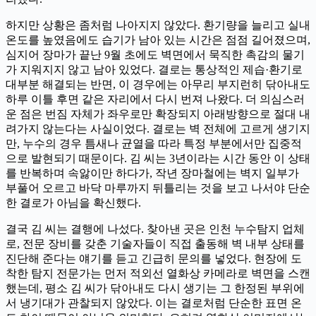
하지만 상황은 좀처럼 나아지지 않았다. 환기량을 늘리고 실내
온도를 높였음에도 습기가 남아 있는 시간은 점점 길어졌으며,
심지어 장마가 끝난 9월 초에도 벽면에서 묵직한 촉감의 물기
가 지워지지 않고 남아 있었다. 결로는 통상적인 제습·환기로
대부분 해결되는 반면, 이 경우에는 아무리 부지런히 닦아내도
하루 이틀 후면 같은 자리에서 다시 번져 나왔다. 더 의심스러
운 점은 번짐 자체가 좌우로만 확장되지 아래방향으로 절대 내
려가지 않는다는 사실이었다. 결로는 벽 전체에 고르게 생기지
만, 누수의 경우 틈새나 균열을 따라 특정 부분에서만 집중적
으로 발현되기 때문이다. 김 씨는 3년이라는 시간 동안 이 상태
를 반복하며 속앓이만 하다가, 작년 장마철에는 벽지 일부가
부풀어 오르고 바닥 마루까지 뒤틀리는 것을 보고 나서야 단순
한 결로가 아님을 확신했다.
결국 김 씨는 결행에 나섰다. 찾아낸 곳은 인천 누수탐지 업체
로, 전문 장비를 갖춘 기술자들이 직접 출동해 벽 내부 상태를
진단해 준다는 얘기를 듣고 긴급히 문의를 넣었다. 현장에 도
착한 탐지 전문가는 먼저 적외선 열화상 카메라로 벽면을 스캔
했는데, 평소 김 씨가 닦아내도 다시 생기는 그 한정된 부위에
서 냉기대가 관찰되지 않았다. 이는 결로처럼 단순한 표면 온