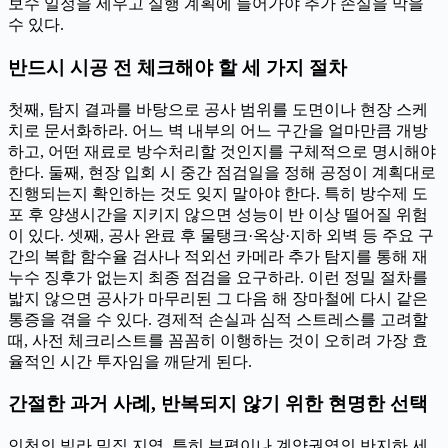
보수 일정을 세우고 실행 계획에 들어가야 추가 손실을 막을
수 있다.
반드시 시공 전 체크해야 할 세 가지 절차
첫째, 탐지 결과를 바탕으로 공사 범위를 도면이나 현장 스케
치로 문서화하라. 어느 벽 내부의 어느 구간을 얼마만큼 개방
하고, 어떤 재료로 방수처리할 것인지를 구체적으로 명시해야
한다. 둘째, 현장 입회 시 중간 점검일을 정해 공정이 계획대로
진행되는지 확인하는 것도 잊지 말아야 한다. 특히 방수제 도
포 후 양생시간을 지키지 않으면 성능이 반 이상 떨어질 위험
이 있다. 셋째, 공사 완료 후 물탱크·옥상·지하 외벽 등 주요 구
간의 복합 함수율 검사나 적외선 카메라 추가 탐지를 통해 재
누수 징후가 없는지 최종 점검을 요구하라. 이런 정밀 절차를
밟지 않으면 공사가 마무리된 그 다음 해 장마철에 다시 같은
통증을 겪을 수 있다. 경제적 손실과 심적 스트레스를 고려할
때, 사전 체크리스트를 꼼꼼히 이행하는 것이 오히려 가장 효
율적인 시간 투자임을 깨닫게 된다.
간절한 과거 사례, 반복되지 않기 위한 현명한 선택
인천의 빌라 밀집 지역, 특히 부평이나 계양권역의 반지하 세