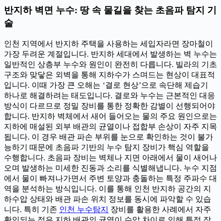
반지하 벽면 누수: 땅 속 물길을 찾는 초음파 탐지 기
술
인천 지역에서 반지하 주택을 사용하는 세입자라면 장마철이
가장 두려운 계절입니다. 반지하 세대에서 발생하는 벽 누수는
일반적인 상층부 누수와 원인이 완전히 다릅니다. 빌라의 기초
구조와 맞닿은 외벽을 통해 지하수가 스며드는 현상이 대표적
입니다. 이때 가장 큰 오해는 ‘결로 현상’으로 속단해 제습기
하나로 해결하려는 태도입니다. 결로와 누수는 근본적인 대응
방식이 다르므로 정밀 장비를 통한 정확한 감별이 선행되어야
합니다. 반지하 벽체에서 새어 들어오는 물의 주요 원인으로는
지하에 매설된 외부 배관의 균열이나 접합부 손상이 자주 지목
됩니다. 이 경우 배관 파손 부위를 눈으로 확인하는 것이 불가
능하기 때문에 초음파 기반의 누수 탐지 장비가 핵심 역할을
수행합니다. 초음파 장비는 벽체나 지면 아래에서 물이 새어나
오며 발생하는 미세한 진동과 소리를 식별해냅니다. 누수 지점
에서 물이 빠져나가면서 주변 토양과 충돌하는 특정 주파수 대
역을 분석하는 방식입니다. 이를 통해 인천 반지하 공간의 지
하수압 상태와 배관 파손 위치 정보를 동시에 파악할 수 있습
니다. 특히 기존
인천 누수탐지
장비를 활용한 사례에서 자주
확인되는 점은 지하 배관의 균열이 수압 차이로 인해 특정 장