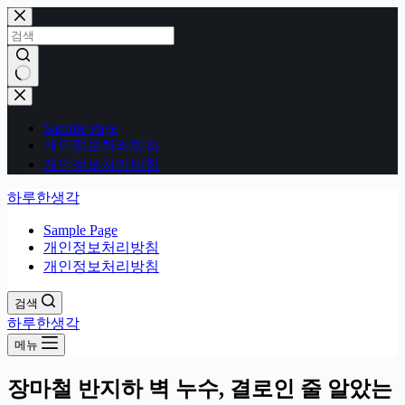
본
문
으
로
건
결
너
과
Sample Page
뛰
없
개인정보처리방침
기
음
개인정보처리방침
하루한생각
Sample Page
개인정보처리방침
개인정보처리방침
검색
하루한생각
메뉴
장마철 반지하 벽 누수, 결로인 줄 알았는